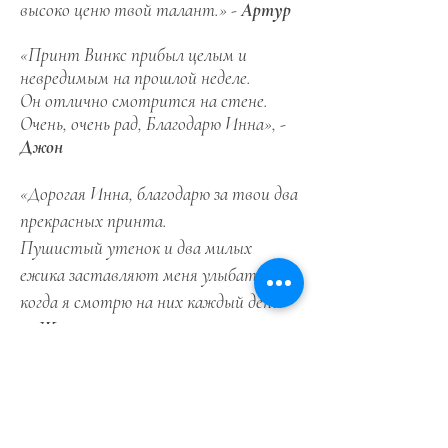
высоко ценю твой талант.» -
Артур
«Принт Винкс прибыл целым и
невредимым на прошлой неделе.
Он отлично смотрится на стене.
Очень, очень рад, Благодарю Инна», -
Джон
«Дорогая Инна, благодарю за твои два
прекрасных принта.
Пушистый утенок и два милых
ежика заставляют меня улыбаться,
когда я смотрю на них каждый день!
»-
Жан
«Моя мама прислала мне фото
принта, который прибыл в их дом
вчера. Это потрясающе! Большая